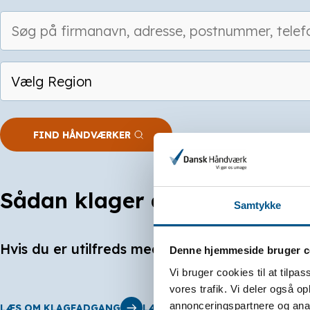
Sådan klager du
Samtykke
Hvis du er utilfreds med arbejde udført af e
Denne hjemmeside bruger c
Vi bruger cookies til at tilpas
vores trafik. Vi deler også 
annonceringspartnere og anal
LÆS OM KLAGEADGANG
LÆS OM DANSK HÅNDVÆRK GAR