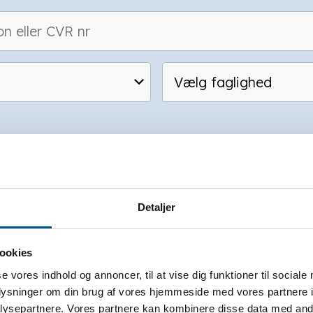
Vælg faglighed
Detaljer
n medlemsvirksomhed, har du adgang til at kla
ookies
se vores indhold og annoncer, til at vise dig funktioner til sociale
oplysninger om din brug af vores hjemmeside med vores partnere i
ysepartnere. Vores partnere kan kombinere disse data med andr
ANTI