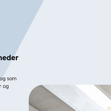
heder
, og som
r og