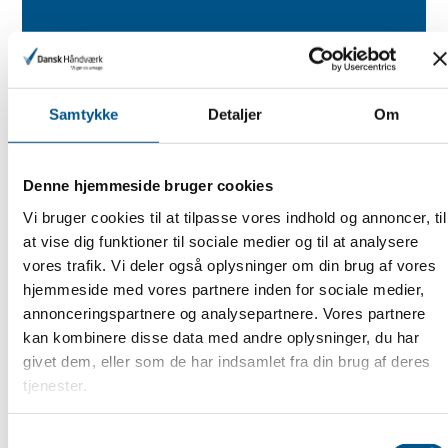
Samtykke
Detaljer
Om
Denne hjemmeside bruger cookies
Vi bruger cookies til at tilpasse vores indhold og annoncer, til
Indholdet er låst
at vise dig funktioner til sociale medier og til at analysere
vores trafik. Vi deler også oplysninger om din brug af vores
hjemmeside med vores partnere inden for sociale medier,
annonceringspartnere og analysepartnere. Vores partnere
Få adgang til alt indhold, juridisk rådgivning og
kan kombinere disse data med andre oplysninger, du har
mange andre medlemsfordele.
givet dem, eller som de har indsamlet fra din brug af deres
tjenester.
Samtykkevalg
Allerede medlem?
Log ind