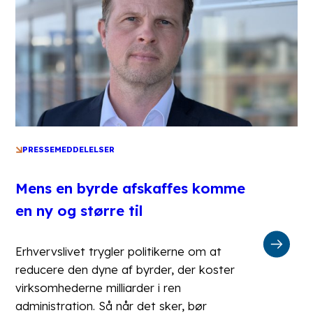
PRESSEMEDDELELSER
Mens en byrde afskaffes komme
en ny og større til
Erhvervslivet trygler politikerne om at
reducere den dyne af byrder, der koster
virksomhederne milliarder i ren
administration. Så når det sker, bør