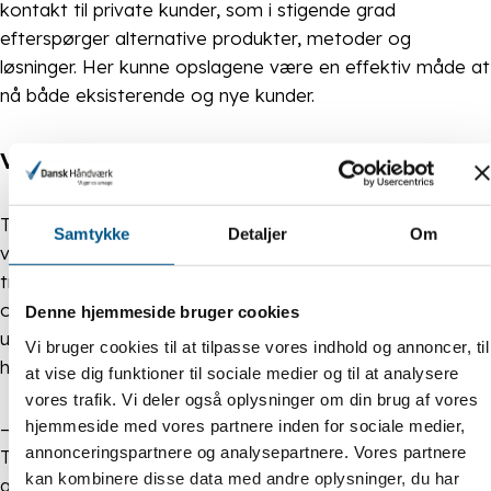
kontakt til private kunder, som i stigende grad
efterspørger alternative produkter, metoder og
løsninger. Her kunne opslagene være en effektiv måde at
nå både eksisterende og nye kunder.
Vær levende og forståelig
Troels Fibæk Bertel forstår godt, hvis nogle
Samtykke
Detaljer
Om
virksomheder ikke prioriterer sociale medier. Der er
travlt, og ressourcerne er begrænsede, og så bliver
opslag blot endnu en opgave oven i alt det andet. Han
Denne hjemmeside bruger cookies
understreger, at det for nogen kan være det rigtige valg
Vi bruger cookies til at tilpasse vores indhold og annoncer, til
helt at fravælge de sociale medier.
at vise dig funktioner til sociale medier og til at analysere
vores trafik. Vi deler også oplysninger om din brug af vores
hjemmeside med vores partnere inden for sociale medier,
– Men hvis man i forvejen bruger Facebook, Instagram,
annonceringspartnere og analysepartnere. Vores partnere
TikTok eller LinkedIn, så kan nogle få tommelfingerregler
kan kombinere disse data med andre oplysninger, du har
gøre opslagene mere vedkommende og værdifulde –