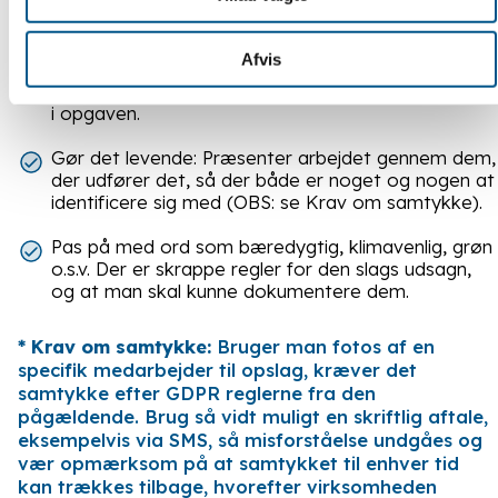
Del faglig viden: Forklar hvorfor I gør, som I gør.
Afvis
Fortæl lidt om det, der betyder noget for jer: Om
kvalitet i arbejdet, valg af materialer og muligheder
i opgaven.
Gør det levende: Præsenter arbejdet gennem dem,
der udfører det, så der både er noget og nogen at
identificere sig med (OBS: se Krav om samtykke).
Pas på med ord som bæredygtig, klimavenlig, grøn
o.s.v. Der er skrappe regler for den slags udsagn,
og at man skal kunne dokumentere dem.
* Krav om samtykke:
Bruger man fotos af en
specifik medarbejder til opslag, kræver det
samtykke efter GDPR reglerne fra den
pågældende. Brug så vidt muligt en skriftlig aftale,
eksempelvis via SMS, så misforståelse undgåes og
vær opmærksom på at samtykket til enhver tid
kan trækkes tilbage, hvorefter virksomheden