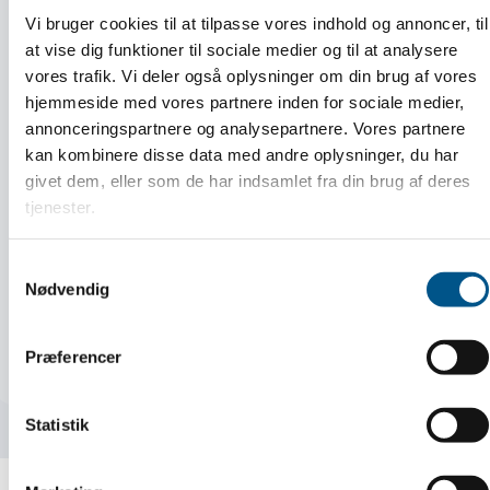
Vi bruger cookies til at tilpasse vores indhold og annoncer, til
7. oktober 2026
at vise dig funktioner til sociale medier og til at analysere
Dato
vores trafik. Vi deler også oplysninger om din brug af vores
hjemmeside med vores partnere inden for sociale medier,
annonceringspartnere og analysepartnere. Vores partnere
Tid
kl. 07:30 – 15:00
kan kombinere disse data med andre oplysninger, du har
givet dem, eller som de har indsamlet fra din brug af deres
tjenester.
Sted
København
Samtykkevalg
Nødvendig
For medlemmer af AMO i bygge- og anlægsbranchen.
Præferencer
INFO OG TILMELDING
Statistik