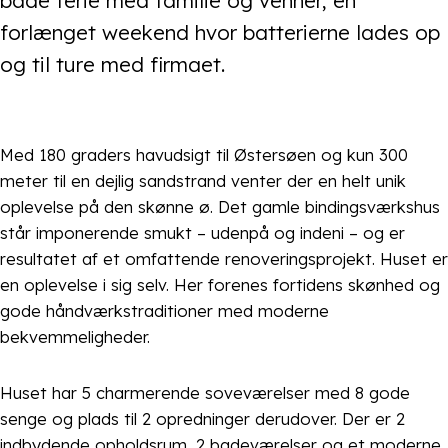
både ferie med familie og venner, en
forlænget weekend hvor batterierne lades op
og til ture med firmaet.
Med 180 graders havudsigt til Østersøen og kun 300
meter til en dejlig sandstrand venter der en helt unik
oplevelse på den skønne ø. Det gamle bindingsværkshus
står imponerende smukt – udenpå og indeni – og er
resultatet af et omfattende renoveringsprojekt. Huset er
en oplevelse i sig selv. Her forenes fortidens skønhed og
gode håndværkstraditioner med moderne
bekvemmeligheder.
Huset har 5 charmerende soveværelser med 8 gode
senge og plads til 2 opredninger derudover. Der er 2
indbydende opholdsrum, 2 badeværelser og et moderne