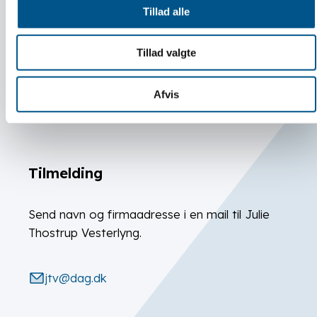
Tillad alle
Tillad valgte
Sted
Houens Odde spejdercenter ved
Kolding
Afvis
Om Houens Odde
Tilmelding
Send navn og firmaadresse i en mail til Julie
Thostrup Vesterlyng.
jtv@dag.dk