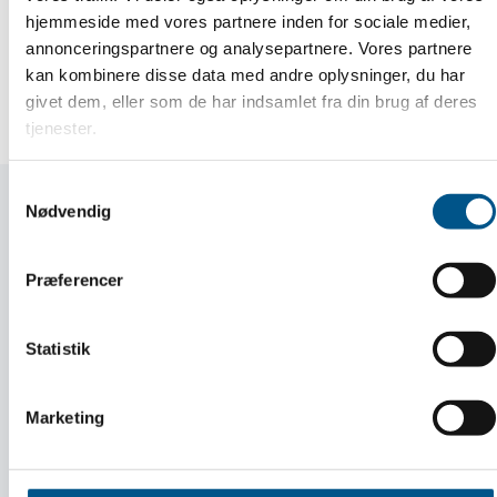
hjemmeside med vores partnere inden for sociale medier,
Michael Jensen, Mikkel Schjøtz og Arent
annonceringspartnere og analysepartnere. Vores partnere
Jensen fra Inzpirator.
kan kombinere disse data med andre oplysninger, du har
givet dem, eller som de har indsamlet fra din brug af deres
tjenester.
Samtykkevalg
Nødvendig
Praktisk info
Præferencer
31. marts 2027
Statistik
Start
Marketing
Moduler
31 marts – 1. april 2027
20.-21. april 2027
25.-26. maj 2027