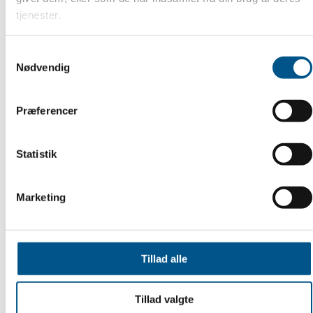
tjenester.
Samtykkevalg
Nødvendig
Præferencer
Gratis webinar: Efterisolering af
gulve og kældre
Statistik
Susie fra Byggeteknisk Hotline opdaterer dig
Marketing
med udfordringer fra praksis, regler, krav – og
ikke mindst de erfaringer, du ikke behøver at
gøre selv.
Tillad alle
LÆS MERE
Tillad valgte