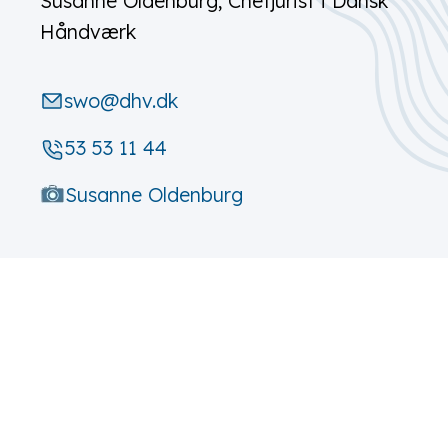
Susanne Oldenburg, Chefjurist i Dansk
Håndværk
swo@dhv.dk
53 53 11 44
Susanne Oldenburg