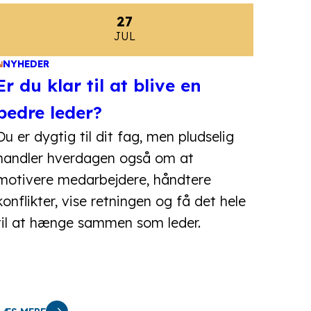
27
JUL
NYHEDER
Er du klar til at blive en
bedre leder?
Du er dygtig til dit fag, men pludselig
handler hverdagen også om at
motivere medarbejdere, håndtere
konflikter, vise retningen og få det hele
til at hænge sammen som leder.