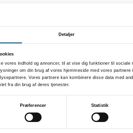
kan lade sig gøre at komme frem til
sin arbejdsgiver. De fleste chefer vil jo være
Detaljer
 stedet aftale at arbejde hjemmefra. Men sådan
n isolering af et loftsrum færdigt via internettet,
ookies
e den løsning. Men med lidt velvilje kan man
se vores indhold og annoncer, til at vise dig funktioner til sociale
ge en feriefridag eller feriedag eller tage fri på
oplysninger om din brug af vores hjemmeside med vores partnere i
ysepartnere. Vores partnere kan kombinere disse data med andr
et fra din brug af deres tjenester.
Præferencer
Statistik