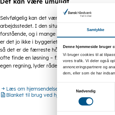
Det kan være umuligt
Selvfølgelig kan det være så slemt, at det ikke 
arbejdsstedet. I den situation skal man kontakte 
Samtykke
forstående, og i mange virksomheder kan man i
er det jo ikke i byggeriet. Det er svært at gøre e
Denne hjemmeside bruger c
så det er de færreste håndværkere, der kan vælg
Vi bruger cookies til at tilpas
ofte finde en løsning – fx ved at få lov til at bru
vores trafik. Vi deler også 
egen regning, lyder rådet fra chefjuristen.
annonceringspartnere og anal
dem, eller som de har indsaml
Samtykkevalg
Læs om hjemsendelse
Nødvendig
Blanket til brug ved hjemsendelse