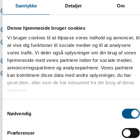
Samtykke
Detaljer
Om
Bestyrelsesmedlem Poul Jørgensen ONE WOOD
Furniture A/S
Denne hjemmeside bruger cookies
Bestyrelsesmedlem Jacob Lund JL Østerlars
Vi bruger cookies til at tilpasse vores indhold og annoncer, til
Bestyrelsesmedlem Mikkel Nilsson Murermester
at vise dig funktioner til sociale medier og til at analysere
Mikkel Nilsson ApS
vores trafik. Vi deler også oplysninger om din brug af vores
1. suppleant Niclas Staun Byggefirmaet Staun A/S
hjemmeside med vores partnere inden for sociale medier,
annonceringspartnere og analysepartnere. Vores partnere
2. suppleant Bo Thuelund Nr-Søby
kan kombinere disse data med andre oplysninger, du har
Auto/Møbelpolstring
givet dem, eller som de har indsamlet fra din brug af deres
tjenester.
Samtykkevalg
Nødvendig
Præferencer