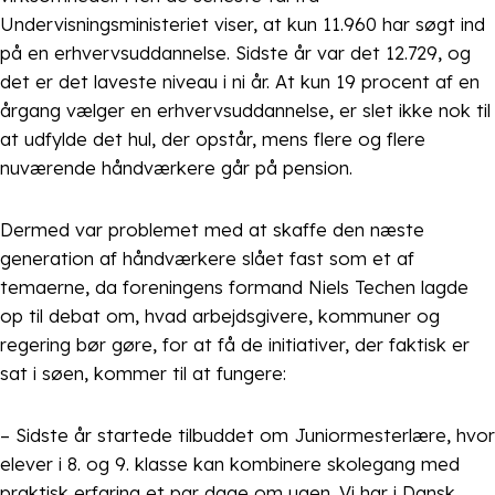
Undervisningsministeriet viser, at kun 11.960 har søgt ind
på en erhvervsuddannelse. Sidste år var det 12.729, og
det er det laveste niveau i ni år. At kun 19 procent af en
årgang vælger en erhvervsuddannelse, er slet ikke nok til
at udfylde det hul, der opstår, mens flere og flere
nuværende håndværkere går på pension.
Dermed var problemet med at skaffe den næste
generation af håndværkere slået fast som et af
temaerne, da foreningens formand Niels Techen lagde
op til debat om, hvad arbejdsgivere, kommuner og
regering bør gøre, for at få de initiativer, der faktisk er
sat i søen, kommer til at fungere:
– Sidste år startede tilbuddet om Juniormesterlære, hvor
elever i 8. og 9. klasse kan kombinere skolegang med
praktisk erfaring et par dage om ugen. Vi har i Dansk