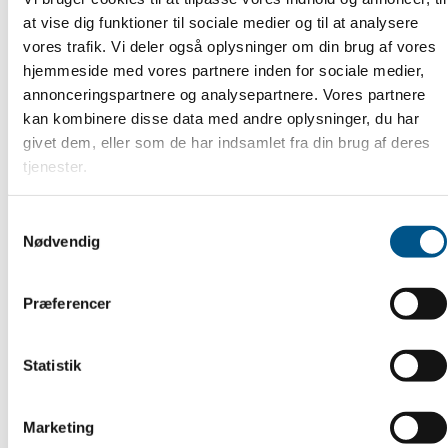
at vise dig funktioner til sociale medier og til at analysere
vores trafik. Vi deler også oplysninger om din brug af vores
hjemmeside med vores partnere inden for sociale medier,
annonceringspartnere og analysepartnere. Vores partnere
kan kombinere disse data med andre oplysninger, du har
Gratis webinar: Efterisolering af
givet dem, eller som de har indsamlet fra din brug af deres
tjenester.
gulve og kældre
Samtykkevalg
Susie fra Byggeteknisk Hotline opdaterer dig
Nødvendig
med udfordringer fra praksis, regler, krav – og
ikke mindst de erfaringer, du ikke behøver at
Præferencer
gøre selv.
Statistik
LÆS MERE
Marketing