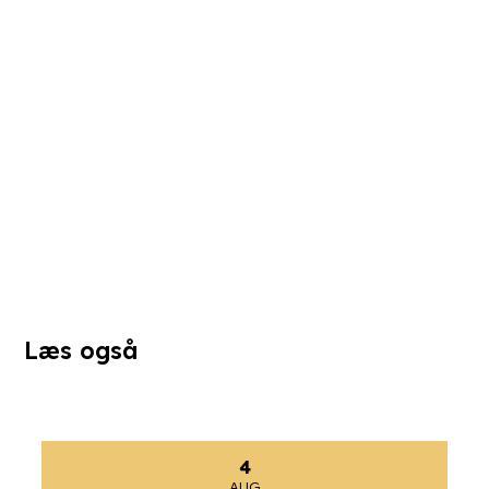
Læs også
4
AUG