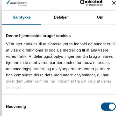
Årets Mester Fest for Dansk
Håndværks Mestre
Samtykke
Detaljer
Om
Denne hjemmeside bruger cookies
LÆS MERE
Vi bruger cookies til at tilpasse vores indhold og annoncer, til
at vise dig funktioner til sociale medier og til at analysere
vores trafik. Vi deler også oplysninger om din brug af vores
hjemmeside med vores partnere inden for sociale medier,
annonceringspartnere og analysepartnere. Vores partnere
Guide:
kan kombinere disse data med andre oplysninger, du har
givet dem, eller som de har indsamlet fra din brug af deres
tjenester.
Sådan ansætter du din første medarbejder
Samtykkevalg
Nødvendig
LÆS MERE