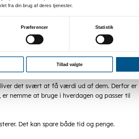
et fra din brug af deres tjenester.
lisering ændrer ikke behovet for ledelse og
Præferencer
Statistik
l løsning. IT skal passe til den måde, din
Tillad valgte
liver det svært at få værdi ud af dem. Derfor er
, er nemme at bruge i hverdagen og passer til
vesterer. Det kan spare både tid og penge.