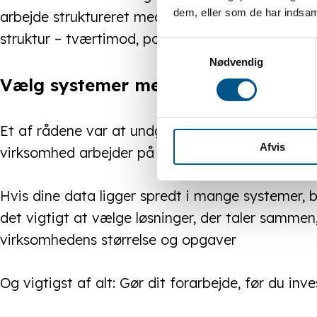
dem, eller som de har indsaml
arbejde struktureret med egne data. AI og digita
struktur – tværtimod, pointerede Martin.
Samtykkevalg
Nødvendig
Vælg systemer med omtanke
Et af rådene var at undgå at hoppe fra løsning ti
Afvis
virksomhed arbejder på – ikke omvendt.
Hvis dine data ligger spredt i mange systemer, b
det vigtigt at vælge løsninger, der taler sammen
virksomhedens størrelse og opgaver
Og vigtigst af alt: Gør dit forarbejde, før du in