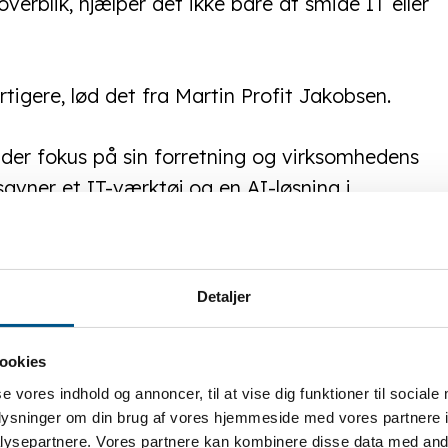
erblik, hjælper det ikke bare at smide IT eller
rtigere, lød det fra Martin Profit Jakobsen.
lder fokus på sin forretning og virksomhedens
avner et IT-værktøj og en AI-løsning i
r på grundarbejdet
Detaljer
lisering og AI, er ikke nødvendigvis dem med
ookies
se vores indhold og annoncer, til at vise dig funktioner til sociale
oplysninger om din brug af vores hjemmeside med vores partnere i
cesser, tydelig ansvarsfordeling og evne til at
ysepartnere. Vores partnere kan kombinere disse data med andr