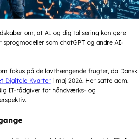
skaber om, at AI og digitalisering kan gøre
r sprogmodeller som chatGPT og andre AI-
 om fokus på de lavthængende frugter, da Dansk
t Digitale Kvarter
i maj 2026. Her satte adm.
dig IT-rådgiver for håndværks- og
erspektiv.
sgange