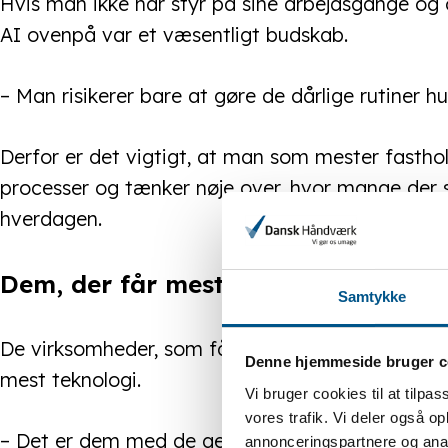
Hvis man ikke har styr på sine arbejdsgange og ov
AI ovenpå var et væsentligt budskab.
– Man risikerer bare at gøre de dårlige rutiner hu
Derfor er det vigtigt, at man som mester fastho
processer og tænker nøje over, hvor mange der s
hverdagen.
Dem, der får mest ud af AI, har sty
Samtykke
De virksomheder, som får størst værdi af digita
Denne hjemmeside bruger c
mest teknologi.
Vi bruger cookies til at tilpas
vores trafik. Vi deler også 
– Det er dem med de gennemarbejdede arbejdspro
annonceringspartnere og anal