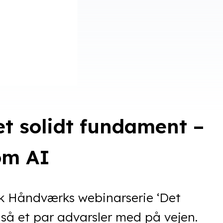
et solidt fundament –
om AI
k Håndværks webinarserie ‘Det
gså et par advarsler med på vejen.