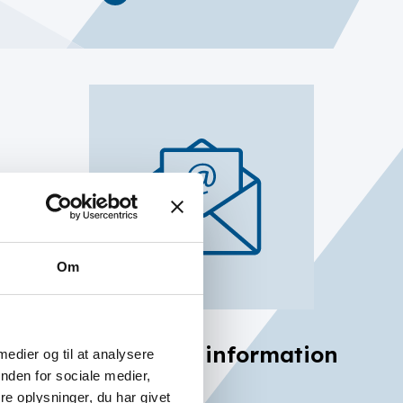
Om
Få nyheder og information
 medier og til at analysere
nden for sociale medier,
hver 14. dag
e oplysninger, du har givet