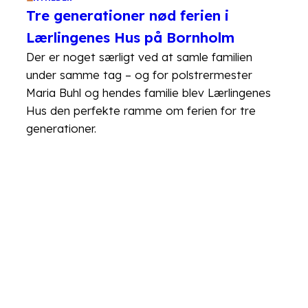
Tre generationer nød ferien i
Lærlingenes Hus på Bornholm
Der er noget særligt ved at samle familien
under samme tag – og for polstrermester
Maria Buhl og hendes familie blev Lærlingenes
Hus den perfekte ramme om ferien for tre
generationer.
LÆS MERE
27
JUL
NYHEDER
Er du klar til at blive en bedre leder?
Du er dygtig til dit fag, men pludselig handler
hverdagen også om at motivere