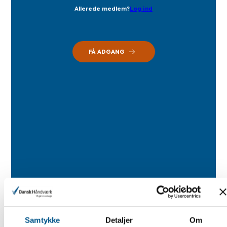
Allerede medlem?
Log ind
FÅ ADGANG
Samtykke
Detaljer
Om