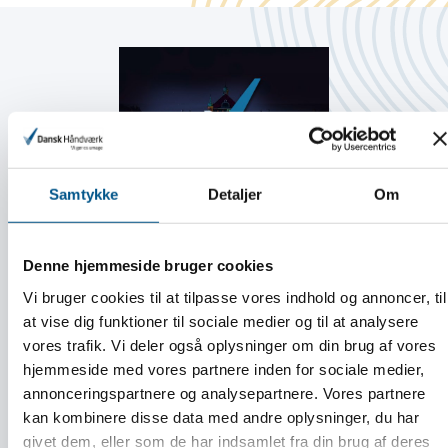
Samtykke
Detaljer
Om
Denne hjemmeside bruger cookies
Vi bruger cookies til at tilpasse vores indhold og annoncer, til
Årets Mester Fest for Dansk
at vise dig funktioner til sociale medier og til at analysere
Håndværks Mestre
vores trafik. Vi deler også oplysninger om din brug af vores
hjemmeside med vores partnere inden for sociale medier,
annonceringspartnere og analysepartnere. Vores partnere
kan kombinere disse data med andre oplysninger, du har
LÆS MERE
givet dem, eller som de har indsamlet fra din brug af deres