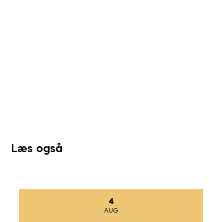
Læs også
4
AUG