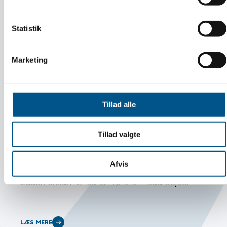
Årets Mester Fest for Dansk
Statistik
Håndværks Mestre
Marketing
LÆS MERE
Tillad alle
Tillad valgte
Guide:
Afvis
Sådan ansætter du din første medarbejder
LÆS MERE