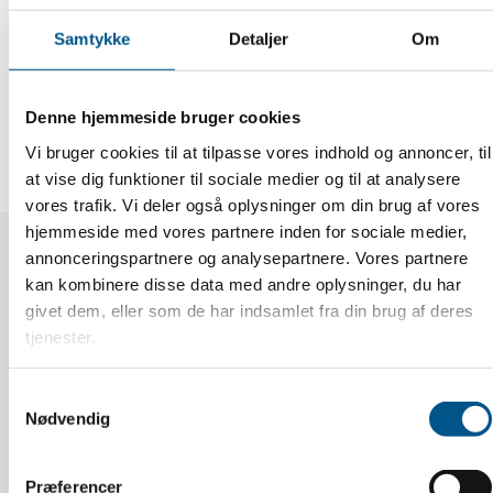
med udfordringer fra praksis, regler, krav – og
ikke mindst de erfaringer, du ikke behøver at
Samtykke
Detaljer
Om
gøre selv.
Denne hjemmeside bruger cookies
LÆS MERE
Vi bruger cookies til at tilpasse vores indhold og annoncer, til
at vise dig funktioner til sociale medier og til at analysere
vores trafik. Vi deler også oplysninger om din brug af vores
hjemmeside med vores partnere inden for sociale medier,
annonceringspartnere og analysepartnere. Vores partnere
kan kombinere disse data med andre oplysninger, du har
givet dem, eller som de har indsamlet fra din brug af deres
tjenester.
Samtykkevalg
Nødvendig
Præferencer