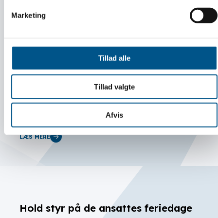
Marketing
Få nyheder og information hver 14.
Tillad alle
dag
Tillad valgte
Alle kan tilmelde sig nyhedsbrevet.
Afvis
LÆS MERE
Hold styr på de ansattes feriedage