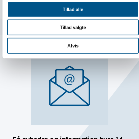
Tillad alle
LÆS MERE
Tillad valgte
Afvis
Få nyheder og information hver 14.