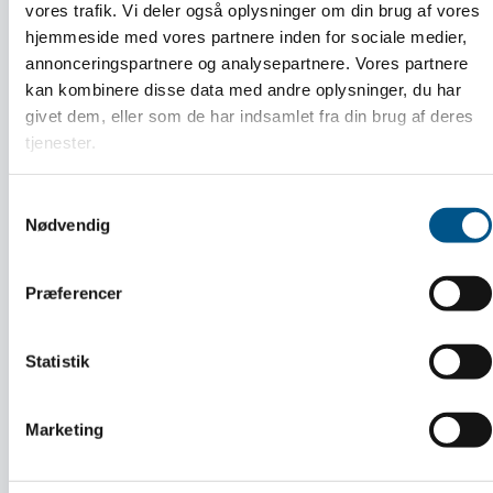
vores trafik. Vi deler også oplysninger om din brug af vores
hjemmeside med vores partnere inden for sociale medier,
annonceringspartnere og analysepartnere. Vores partnere
kan kombinere disse data med andre oplysninger, du har
Årets Mester Fest for Dansk
givet dem, eller som de har indsamlet fra din brug af deres
tjenester.
Håndværks Mestre
Samtykkevalg
Nødvendig
LÆS MERE
Præferencer
Statistik
Guide:
Marketing
Sådan ansætter du din første medarbejder