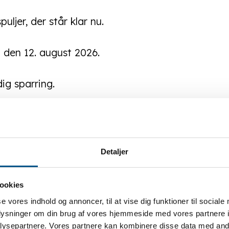
puljer, der står klar nu.
l den 12. august 2026.
dig sparring.
e virksomheder
må og mellemstore virksomheder. Er du i tvivl om,
Detaljer
r, erhvervshusene kan hjælpe – de afklarer
ookies
se vores indhold og annoncer, til at vise dig funktioner til sociale
0.000 kr., der dækker 50% af rådgiverudgiften.
oplysninger om din brug af vores hjemmeside med vores partnere i
ysepartnere. Vores partnere kan kombinere disse data med andr