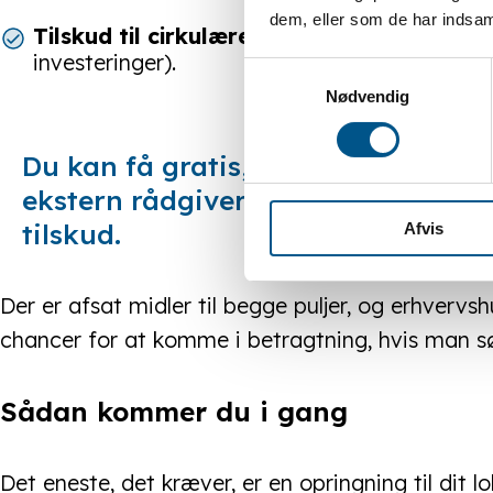
dem, eller som de har indsaml
Tilskud til cirkulære løsninger
– op til 300.
investeringer).
Samtykkevalg
Nødvendig
Du kan få gratis, uvildig sparring
ekstern rådgiver til, kan op til ha
tilskud.
Afvis
Der er afsat midler til begge puljer, og erhvervs
chancer for at komme i betragtning, hvis man s
Sådan kommer du i gang
Det eneste, det kræver, er en opringning til dit 