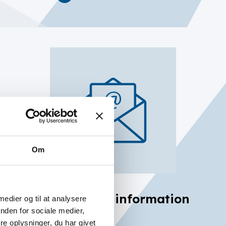
Om
Få nyheder og information
 medier og til at analysere
nden for sociale medier,
hver 14. dag
e oplysninger, du har givet