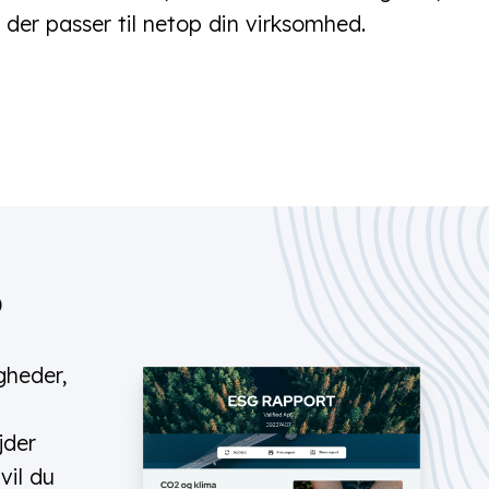
ud der passer til netop din virksomhed.
D
gheder,
jder
vil du