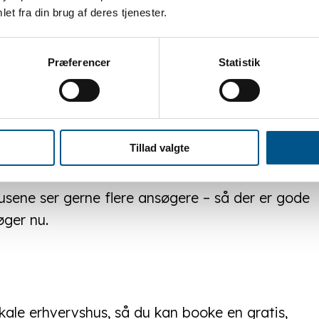
et fra din brug af deres tjenester.
000 kr. (50% til rådgivning + 25% til
Præferencer
Statistik
 hos Erhvervshuset og skal der
lvdelen af den udgift dækkes af
Tillad valgte
husene ser gerne flere ansøgere – så der er gode
øger nu.
lokale erhvervshus, så du kan booke en gratis,