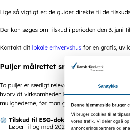
Lige så vigtigt er: de guider direkte til de tilskuds
Der kan søges om tilskud i perioden den 3. juni ti
Kontakt dit
lokale erhvervshus
for en gratis, uvil
Puljer målrettet små og mellemstor
To puljer er særligt relevante. De er målrettet s
Samtykke
hvorvidt virksomheden kan søge, er det netop dé
mulighederne, før man går i gang.
Denne hjemmeside bruger c
Vi bruger cookies til at tilpas
Tilskud til ESG-dokumentation
– op til 15
vores trafik. Vi deler også 
Løber til og med 2027, søges løbende.
annonceringspartnere og anal