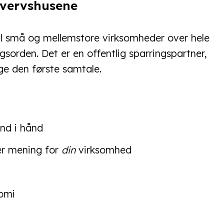
hvervshusene
 til små og mellemstore virksomheder over hele
sorden. Det er en offentlig sparringspartner,
age den første samtale.
nd i hånd
er mening for
din
virksomhed
nomi