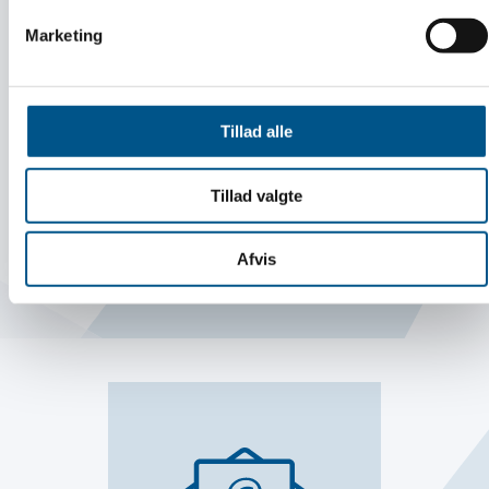
Marketing
Guide:
Tillad alle
Sådan ansætter du din første medarbejder
Tillad valgte
Afvis
LÆS MERE