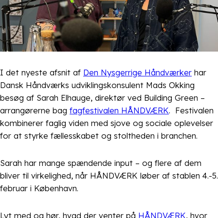
I det nyeste afsnit af
Den Nysgerrige Håndværker
har
Dansk Håndværks udviklingskonsulent Mads Okking
besøg af Sarah Elhauge, direktør ved Building Green –
arrangørerne bag
fagfestivalen HÅNDVÆRK
. Festivalen
kombinerer faglig viden med sjove og sociale oplevelser
for at styrke fællesskabet og stoltheden i branchen.
Sarah har mange spændende input – og flere af dem
bliver til virkelighed, når HÅNDVÆRK løber af stablen 4.-5.
februar i København.
Lyt med og hør, hvad der venter på
HÅNDVÆRK
, hvor