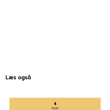
Læs også
4
AUG