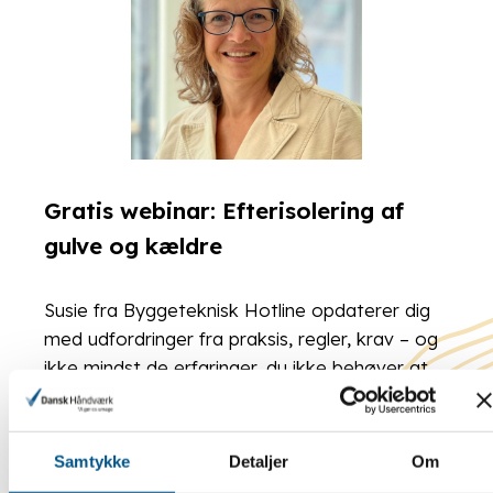
Gratis webinar: Efterisolering af
gulve og kældre
Susie fra Byggeteknisk Hotline opdaterer dig
med udfordringer fra praksis, regler, krav – og
ikke mindst de erfaringer, du ikke behøver at
gøre selv.
Samtykke
Detaljer
Om
LÆS MERE