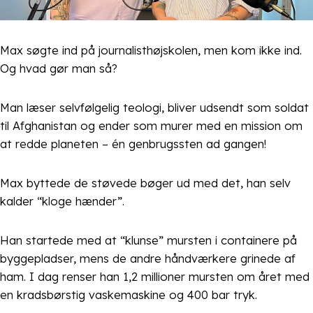
Max søgte ind på journalisthøjskolen, men kom ikke ind.
Og hvad gør man så?
Man læser selvfølgelig teologi, bliver udsendt som soldat
til Afghanistan og ender som murer med en mission om
at redde planeten – én genbrugssten ad gangen!
Max byttede de støvede bøger ud med det, han selv
kalder “kloge hænder”.
Han startede med at “klunse” mursten i containere på
byggepladser, mens de andre håndværkere grinede af
ham. I dag renser han 1,2 millioner mursten om året med
en kradsbørstig vaskemaskine og 400 bar tryk.