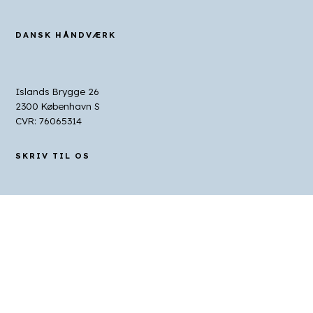
DANSK HÅNDVÆRK
Islands Brygge 26
2300 København S
CVR: 76065314
SKRIV TIL OS
Juridiske henvendelser
jurpost@dhv.dk
Sikker post