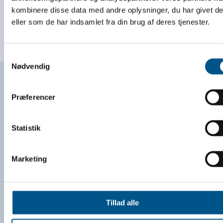
kombinere disse data med andre oplysninger, du har givet d
eller som de har indsamlet fra din brug af deres tjenester.
LÆS MERE
Samtykkevalg
Nødvendig
Præferencer
ESG-arbejdsskema
Statistik
Her har du en Excelskabelon, som du kan bruge
Marketing
som arbejdsskema for indsatser, handlinger og
mål.
Tillad alle
LÆS MERE