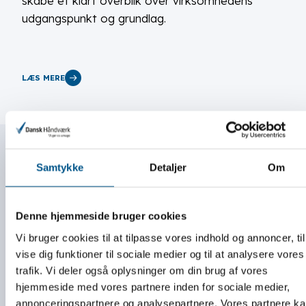
skabe et klart overblik over virksomhedens
udgangspunkt og grundlag.
LÆS MERE
Samtykke
Detaljer
Om
5-trins-modellen
Denne hjemmeside bruger cookies
Vi bruger cookies til at tilpasse vores indhold og annoncer, til
For at opnå en succesfuld implementering af
vise dig funktioner til sociale medier og til at analysere vores
bæredygtighed og ESG i kerneforretningen er
trafik. Vi deler også oplysninger om din brug af vores
det afgørende at følge en struktureret proces.
hjemmeside med vores partnere inden for sociale medier,
annonceringspartnere og analysepartnere. Vores partnere k