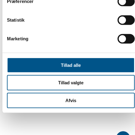
Præferencer
Statistik
Formål med projektet
Marketing
Fremgangsmåde
Tillad alle
Tillad valgte
Målet for virksomhederne
Afvis