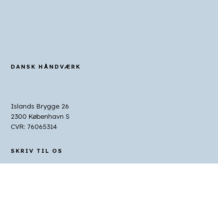
DANSK HÅNDVÆRK
Islands Brygge 26
2300 København S
CVR: 76065314
SKRIV TIL OS
Juridiske henvendelser
jurpost@dhv.dk