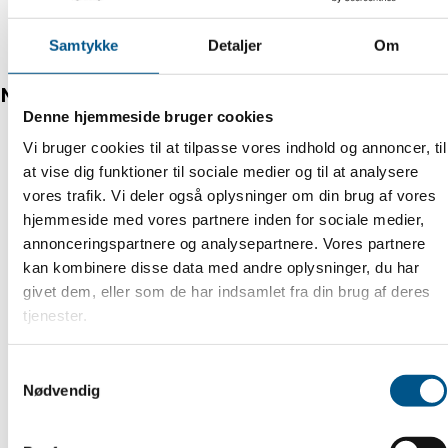
Samtykke
Detaljer
Om
Mere om baggrunden for projektet
Denne hjemmeside bruger cookies
Vi bruger cookies til at tilpasse vores indhold og annoncer, til
at vise dig funktioner til sociale medier og til at analysere
Bæredygtighed skal være en
vores trafik. Vi deler også oplysninger om din brug af vores
hjemmeside med vores partnere inden for sociale medier,
kultur og ikke en
annonceringspartnere og analysepartnere. Vores partnere
rapporteringsøvelse
kan kombinere disse data med andre oplysninger, du har
givet dem, eller som de har indsamlet fra din brug af deres
tjenester.
Samtykkevalg
Se bæredygtighed som en
Nødvendig
forretningsdriver