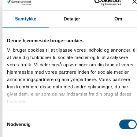
Samtykke
Detaljer
Om
Denne hjemmeside bruger cookies
Vi bruger cookies til at tilpasse vores indhold og annoncer, til
at vise dig funktioner til sociale medier og til at analysere
Sådan klager du
vores trafik. Vi deler også oplysninger om din brug af vores
hjemmeside med vores partnere inden for sociale medier,
annonceringspartnere og analysepartnere. Vores partnere
kan kombinere disse data med andre oplysninger, du har
Uoverensstemmelser over udført arbejde kan
givet dem, eller som de har indsamlet fra din brug af deres
indbringes til godkendt ankenævn eller almindelig
tjenester.
domstole
Samtykkevalg
Nødvendig