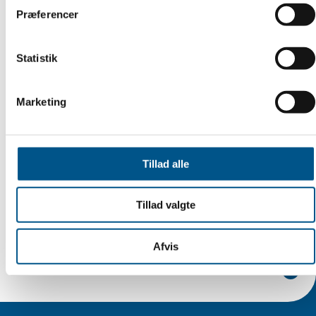
Præferencer
Statistik
Marketing
Ved konkurs
Tillad alle
Hvis virksomheden er gået konkurs, er der en
særlig klageadgang, som sikrer dig hurtig afklaring
Tillad valgte
som kunde.
Afvis