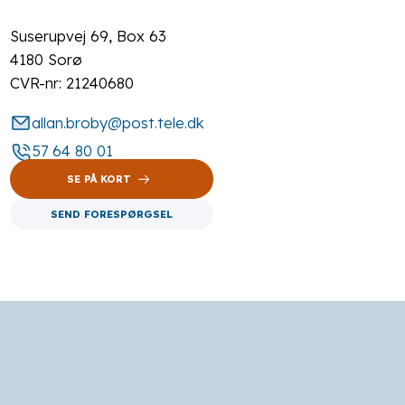
Suserupvej 69, Box 63
4180 Sorø
CVR-nr: 21240680
allan.broby@post.tele.dk
57 64 80 01
SE PÅ KORT
SEND FORESPØRGSEL